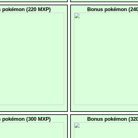
 pokémon (220 MXP)
Bonus pokémon (24
 pokémon (300 MXP)
Bonus pokémon (32