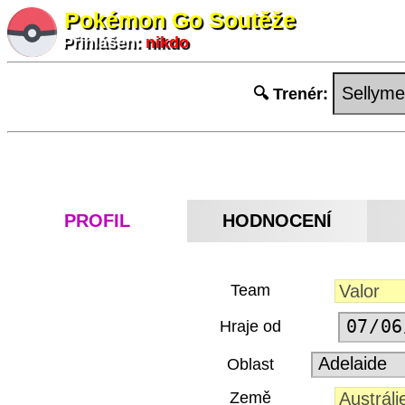
Pokémon Go Soutěže
Přihlášen:
nikdo
🔍 Trenér:
PROFIL
HODNOCENÍ
Team
Hraje od
Oblast
Země