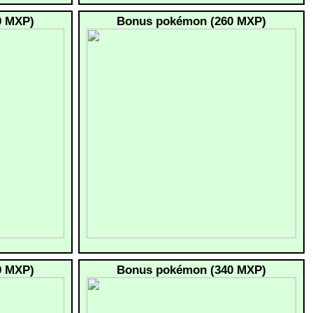
0 MXP)
Bonus pokémon (260 MXP)
0 MXP)
Bonus pokémon (340 MXP)