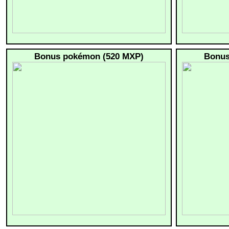
Bonus pokémon (520 MXP)
Bonus