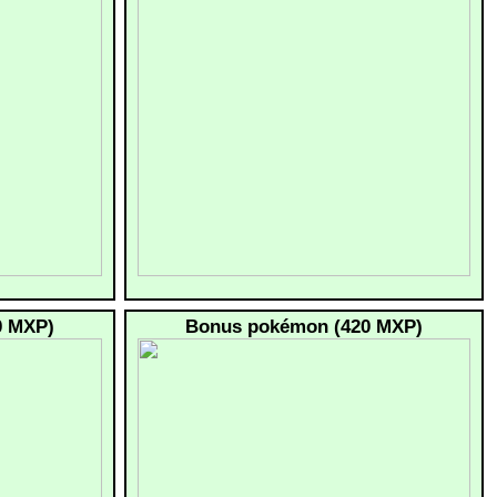
0 MXP)
Bonus pokémon (420 MXP)