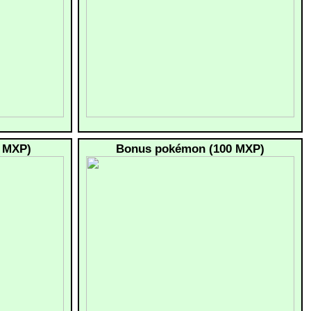
 MXP)
Bonus pokémon (100 MXP)