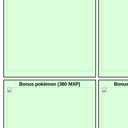
Bonus pokémon (360 MXP)
Bonus